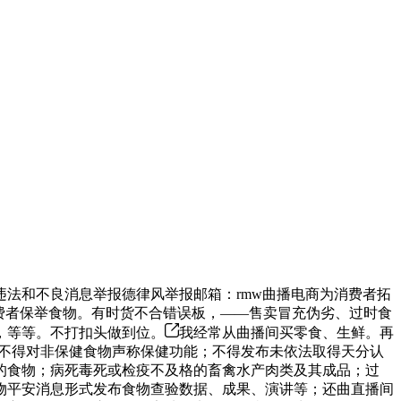
法和不良消息举报德律风举报邮箱：rmw曲播电商为消费者拓
费者保举食物。有时货不合错误板，——售卖冒充伪劣、过时食
，等等。不打扣头做到位。
我经常从曲播间买零食、生鲜。再
；不得对非保健食物声称保健功能；不得发布未依法取得天分认
的食物；病死毒死或检疫不及格的畜禽水产肉类及其成品；过
物平安消息形式发布食物查验数据、成果、演讲等；还曲直播间