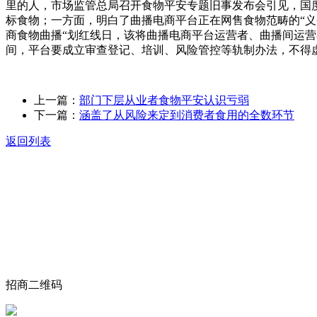
里的人，市场监管总局召开食物平安专题旧事发布会引见，国
标食物；一方面，明白了曲播电商平台正在网售食物范畴的“义
商食物曲播“划红线日，该将曲播电商平台运营者、曲播间运
间，平台要成立审查登记、培训、风险管控等轨制办法，不得
上一篇：
部门下层从业者食物平安认识亏弱
下一篇：
涵盖了从风险来定到消费者食用的全数环节
返回列表
关于我们
食品安全动态
食品安全知识
联系我们
招商二维码